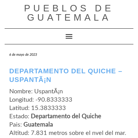
Saltar
PUEBLOS DE
al
contenido
GUATEMALA
Cambiar modo de navegación
6 de mayo de 2023
DEPARTAMENTO DEL QUICHE –
USPANTÃ¡N
Nombre: UspantÃ¡n
Longitud: -90.8333333
Latitud: 15.3833333
Estado:
Departamento del Quiche
Pais:
Guatemala
Altitud: 7.831 metros sobre el nvel del mar.