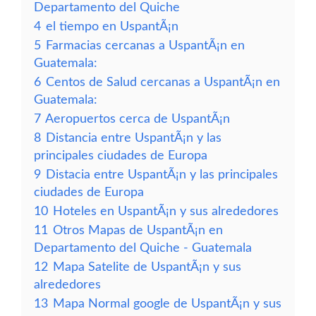
Departamento del Quiche
4
el tiempo en UspantÃ¡n
5
Farmacias cercanas a UspantÃ¡n en
Guatemala:
6
Centos de Salud cercanas a UspantÃ¡n en
Guatemala:
7
Aeropuertos cerca de UspantÃ¡n
8
Distancia entre UspantÃ¡n y las
principales ciudades de Europa
9
Distacia entre UspantÃ¡n y las principales
ciudades de Europa
10
Hoteles en UspantÃ¡n y sus alrededores
11
Otros Mapas de UspantÃ¡n en
Departamento del Quiche - Guatemala
12
Mapa Satelite de UspantÃ¡n y sus
alrededores
13
Mapa Normal google de UspantÃ¡n y sus